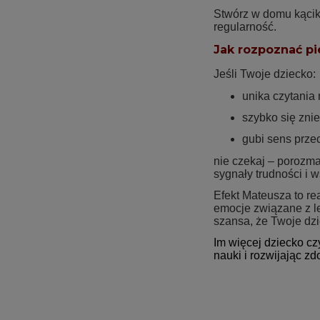
Stwórz w domu kącik
regularność.
Jak rozpoznać pi
Jeśli Twoje dziecko:
unika czytania 
szybko się zni
gubi sens prze
nie czekaj – porozm
sygnały trudności i 
Efekt Mateusza to r
emocje związane z l
szansa, że Twoje dzi
Im więcej dziecko cz
nauki i rozwijając z