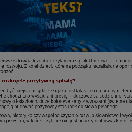
ierwsze doświadczenia z czytaniem są tak kluczowe – to moment
ę rozwoju. Z kolei dzieci, które na początku natrafiają na opór,
wodzeń.
k rozkręcić pozytywną spiralę?
en być miejscem, gdzie książka jest tak samo naturalnym elem
ie chodzi tu o wyścig ani presję – kluczowe są codzienne rytuał
mowy o książkach, duże kolorowe karty z wyrazami (świetne dla 
magają budować pozytywny stosunek do słowa pisanego.
owa, historyjka czy wspólne czytanie rozwija słownictwo i wyo
na przystań, w której czytanie nie jest przykrym obowiązkiem, 