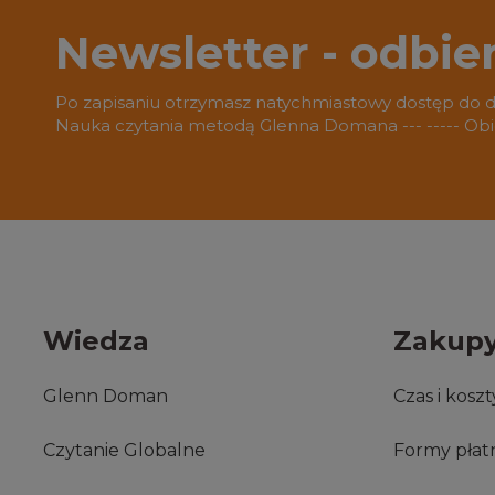
Newsletter - odbie
Po zapisaniu otrzymasz natychmiastowy dostęp do 
Nauka czytania metodą Glenna Domana --- ----- O
Wiedza
Zakup
Glenn Doman
Czas i kosz
Czytanie Globalne
Formy płat