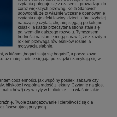
czytania potęguje się z czasem – prowadząc do
coraz większych przewag. Keith Stanovich
udowodnił, że to właśnie wczesne opanowanie
czytania daje efekt lawiny: dzieci, które szybciej
nauczą się czytać, chętniej sięgają po kolejne
książki, a każda przeczytana strona staje się
paliwem dla dalszego rozwoju. Tymczasem
trudności na starcie mogą sprawić, że z każdym
rokiem przewaga rówieśników rośnie, a
motywacja słabnie.
, w którym „bogaci stają się bogatsi”, a początkowe
 coraz mniej chętnie sięgają po książki i zamykają się w
entem codzienności, jak wspólny posiłek, zabawa czy
y, bliskość i wspólna radość z lektury. Czytanie na głos,
maluchów!) czy wizyty w bibliotece – to właśnie takie
braźnię. Twoje zaangażowanie i cierpliwość są dla
lecz fascynującą przygodą.