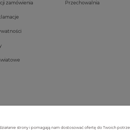
acji zamówienia
Przechowalnia
klamacje
ywatności
y
światowe
 działanie strony i pomagają nam dostosować ofertę do Twoich potr