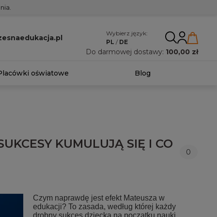
nia.
Wybierz język:
esnaedukacja.pl
PL
/
DE
Do darmowej dostawy:
100,00 zł
Placówki oświatowe
Blog
UKCESY KUMULUJĄ SIĘ I CO
0
Czym naprawdę jest efekt Mateusza w
edukacji? To zasada, według której każdy
drobny sukces dziecka na początku nauki