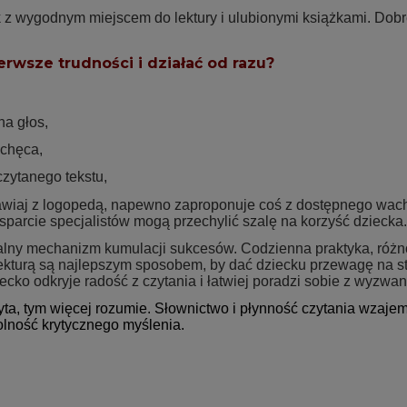
 z wygodnym miejscem do lektury i ulubionymi książkami. Dobr
erwsze trudności i działać od razu?
na głos,
echęca,
czytanego tekstu,
awiaj z logopedą, napewno zaproponuje coś z dostępnego wachl
wsparcie specjalistów mogą przechylić szalę na korzyść dziecka.
ealny mechanizm kumulacji sukcesów. Codzienna praktyka, róż
ekturą są najlepszym sposobem, by dać dziecku przewagę na st
ecko odkryje radość z czytania i łatwiej poradzi sobie z wyzwa
yta, tym więcej rozumie. Słownictwo i płynność czytania wzajem
dolność krytycznego myślenia.