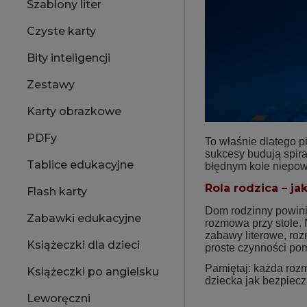
Szablony liter
Czyste karty
Bity inteligencji
Zestawy
Karty obrazkowe
PDFy
To właśnie dlatego p
sukcesy budują spiral
Tablice edukacyjne
błędnym kole niepo
Rola rodzica – ja
Flash karty
Dom rodzinny powini
Zabawki edukacyjne
rozmowa przy stole. N
zabawy literowe, roz
Książeczki dla dzieci
proste czynności po
Pamiętaj: każda rozm
Książeczki po angielsku
dziecka jak bezpiecz
Leworęczni