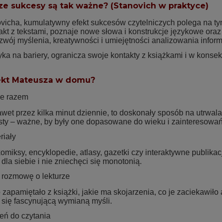
e sukcesy są tak ważne? (Stanovich w praktyce)
icha, kumulatywny efekt sukcesów czytelniczych polega na tym
kt z tekstami, poznaje nowe słowa i konstrukcje językowe oraz 
zwój myślenia, kreatywności i umiejętności analizowania inform
yka na bariery, ogranicza swoje kontakty z książkami i w kons
ekt Mateusza w domu?
ie razem
wet przez kilka minut dziennie, to doskonały sposób na utrwal
ksty – ważne, by były one dopasowane do wieku i zainteresowań
riały
omiksy, encyklopedie, atlasy, gazetki czy interaktywne publika
dla siebie i nie zniechęci się monotonią.
rozmowę o lekturze
o zapamiętało z książki, jakie ma skojarzenia, co je zaciekawiło
e się fascynującą wymianą myśli.
zeń do czytania