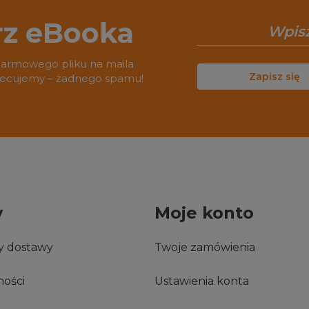
rz eBooka
darmowego pliku na maila
Zapisz się
biecujemy – żadnego spamu!
y
Moje konto
ty dostawy
Twoje zamówienia
ności
Ustawienia konta