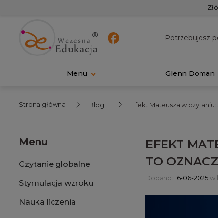
Złó
Potrzebujesz p
Menu
Glenn Doman
Strona główna
Blog
Efekt Mateusza w czytaniu:
Menu
EFEKT MAT
TO OZNACZ
Czytanie globalne
Dodano:
16-06-2025
w 
Stymulacja wzroku
Nauka liczenia