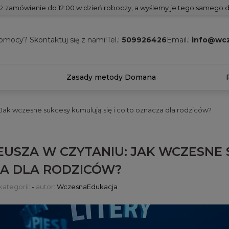
ż zamówienie do 12:00 w dzień roboczy, a wyślemy je tego samego d
omocy? Skontaktuj się z nami!
Tel.:
509926426
Email.:
info@wcz
Zasady metody Domana
 Jak wczesne sukcesy kumulują się i co to oznacza dla rodziców?
EUSZA W CZYTANIU: JAK WCZESNE S
A DLA RODZICÓW?
kategorii:
-
autor:
WczesnaEdukacja