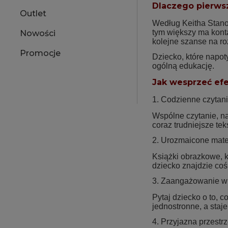
Dlaczego pierwsz
Outlet
Według Keitha Stanov
tym większy ma konta
Nowości
kolejne szanse na ro
Promocje
Dziecko, które napot
ogólną edukację.
Jak wesprzeć ef
1. Codzienne czytan
Wspólne czytanie, na
coraz trudniejsze te
2. Urozmaicone mate
Książki obrazkowe, k
dziecko znajdzie coś 
3. Zaangażowanie w 
Pytaj dziecko o to, c
jednostronne, a staj
4. Przyjazna przestr