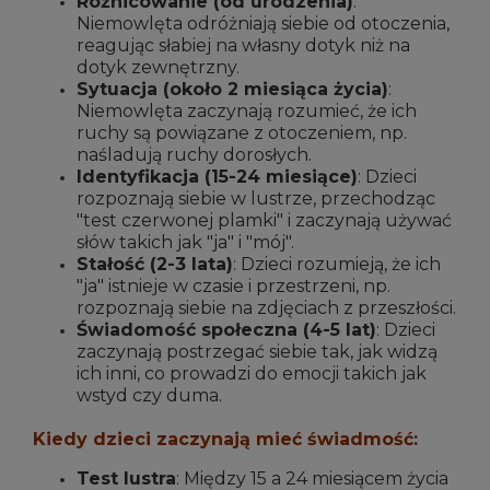
Różnicowanie (od urodzenia)
:
Niemowlęta odróżniają siebie od otoczenia,
reagując słabiej na własny dotyk niż na
dotyk zewnętrzny.
Sytuacja (około 2 miesiąca życia)
:
Niemowlęta zaczynają rozumieć, że ich
ruchy są powiązane z otoczeniem, np.
naśladują ruchy dorosłych.
Identyfikacja (15-24 miesiące)
: Dzieci
rozpoznają siebie w lustrze, przechodząc
"test czerwonej plamki" i zaczynają używać
słów takich jak "ja" i "mój".
Stałość (2-3 lata)
: Dzieci rozumieją, że ich
"ja" istnieje w czasie i przestrzeni, np.
rozpoznają siebie na zdjęciach z przeszłości.
Świadomość społeczna (4-5 lat)
: Dzieci
zaczynają postrzegać siebie tak, jak widzą
ich inni, co prowadzi do emocji takich jak
wstyd czy duma.
Kiedy dzieci zaczynają mieć świadmość:
Test lustra
: Między 15 a 24 miesiącem życia