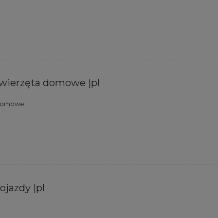
- zwierzęta domowe |pl
a domowe
pojazdy |pl