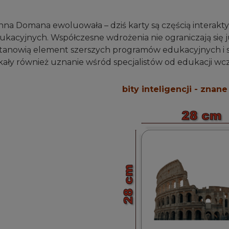
na Domana ewoluowała – dziś karty są częścią interakty
acyjnych. Współczesne wdrożenia nie ograniczają się j
 stanowią element szerszych programów edukacyjnych i 
kały również uznanie wśród specjalistów od edukacji wc
bity inteligencji - znan