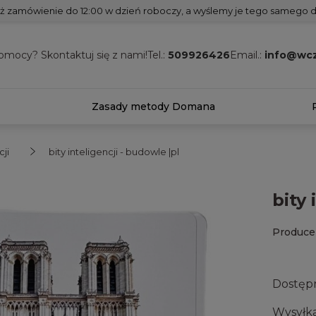
ż zamówienie do 12:00 w dzień roboczy, a wyślemy je tego samego d
omocy? Skontaktuj się z nami!
Tel.:
509926426
Email.:
info@wcz
Zasady metody Domana
cji
bity inteligencji - budowle |pl
bity 
Produce
Dostęp
Wysyłka