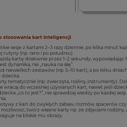
stosowania kart inteligencji
tkie sesje z kartami 2–3 razy dziennie, po kilka minut ka
 rutyny (np. rano i po południu).
ażdą kartę dosłownie przez 1–2 sekundy, wypowiadając ha
st dynamika, nie „nauka na siłę”.
od niewielkich zestawów (np. 5–10 kart), a po kilku dnia
 dziecka.
ty tematycznie (np. zwierzęta, rośliny, instrumenty). Dzi
e wracaj do wcześniej używanych kart, nawet jeśli dzieck
dziecka „co to jest?”, nie sprawdzaj wiedzy po każdej sesj
ia.
otywy z kart do zwykłych zabaw, rozmów, spacerów czy cz
z możliwość, twórz własne karty np. ze zdjęciami rodziny
eaguje na bliskie mu obrazy.