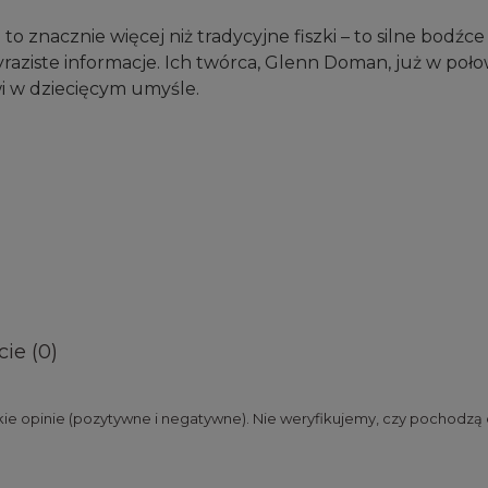
ji to znacznie więcej niż tradycyjne fiszki – to silne bo
raziste informacje. Ich twórca, Glenn Doman, już w poło
i w dziecięcym umyśle.
ie (0)
ie opinie (pozytywne i negatywne). Nie weryfikujemy, czy pochodzą o