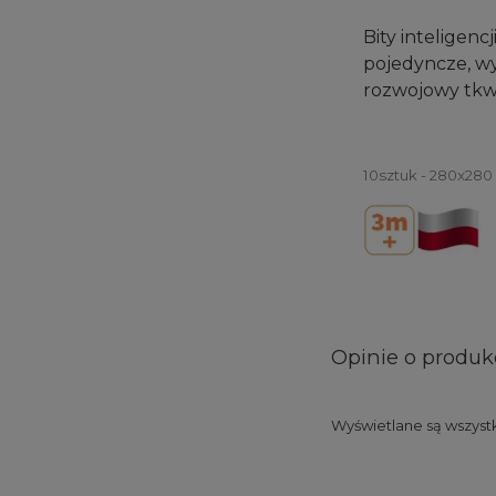
Bity inteligenc
pojedyncze, wy
rozwojowy tkw
10sztuk - 280x280
Opinie o produkc
Wyświetlane są wszystk