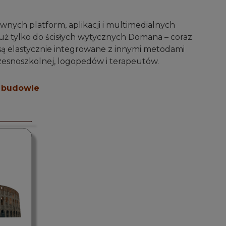
wnych platform, aplikacji i multimedialnych
uż tylko do ścisłych wytycznych Domana – coraz
są elastycznie integrowane z innymi metodami
zesnoszkolnej, logopedów i terapeutów.
e budowle