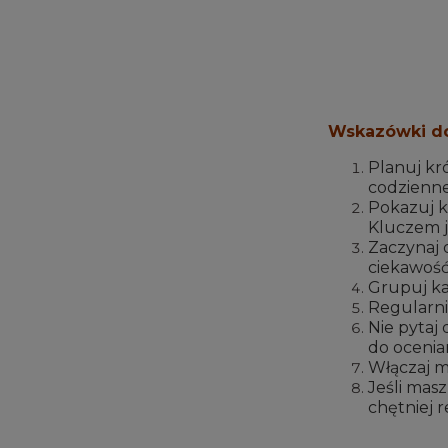
Wskazówki do 
Planuj kró
codziennej
Pokazuj k
Kluczem je
Zaczynaj 
ciekawość
Grupuj kar
Regularni
Nie pytaj 
do ocenian
Włączaj m
Jeśli mas
chętniej r