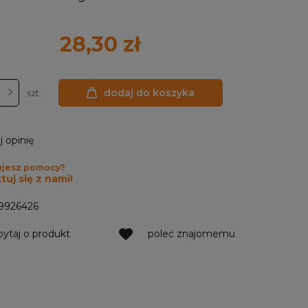
28,30 zł
dodaj do koszyka
szt.
j opinię
ujesz pomocy?
uj się z nami!
9926426
pytaj o produkt
poleć znajomemu