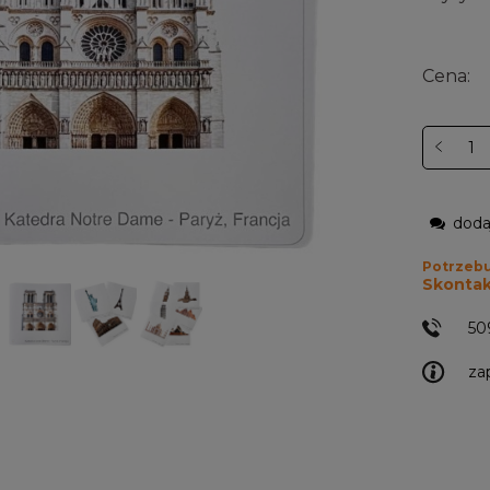
Cena:
doda
Potrzeb
Skontakt
50
za