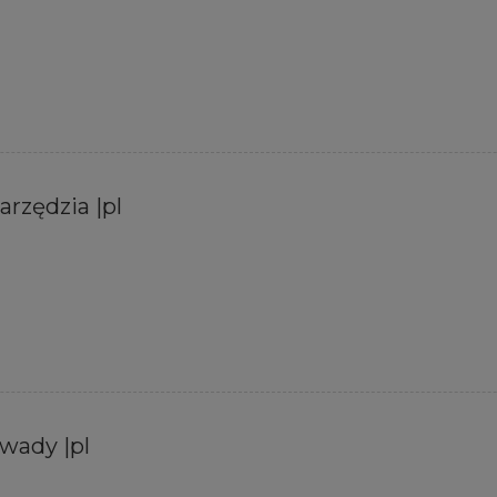
narzędzia |pl
owady |pl