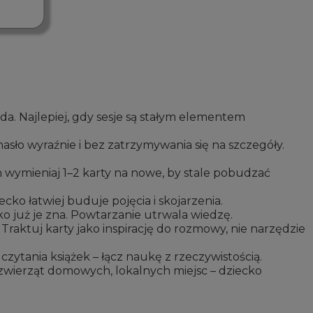
żda. Najlepiej, gdy sesje są stałym elementem
sło wyraźnie i bez zatrzymywania się na szczegóły.
ch wymieniaj 1–2 karty na nowe, by stale pobudzać
ecko łatwiej buduje pojęcia i skojarzenia.
o już je zna. Powtarzanie utrwala wiedzę.
i. Traktuj karty jako inspirację do rozmowy, nie narzędzie
ytania książek – łącz naukę z rzeczywistością.
, zwierząt domowych, lokalnych miejsc – dziecko