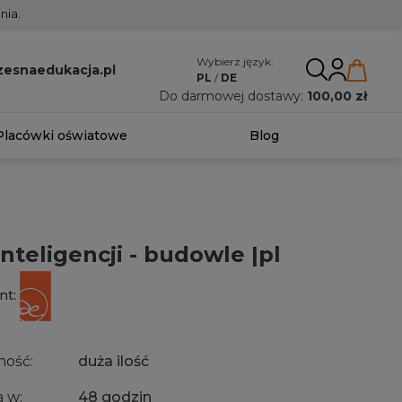
nia.
Wybierz język:
esnaedukacja.pl
PL
/
DE
Do darmowej dostawy:
100,00 zł
Placówki oświatowe
Blog
inteligencji - budowle |pl
nt:
ność:
duża ilość
 w:
48 godzin