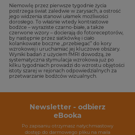
Niemowlę przez pierwsze tygodnie życia
postrzega świat zaledwie w zarysach, a ostrość
jego widzenia stanowi ułamek możliwości
dorosłego. To właśnie wtedy kontrastowe
bodźce – wyraziste czarno-białe, a także
czerwone wzory – docierają do fotoreceptorów,
by następnie przez siatkówkę i ciało
kolankowate boczne „przebiegać” do kory
wzrokowej i uruchamiać jej kluczowe obszary.
Wyniki badań z użyciem fMRI dowodzą, że
systematyczna stymulacja wzrokowa już po
kilku tygodniach prowadzi do wzrostu objętości
istoty szarej w rejonach odpowiedzialnych za
przetwarzanie bodźców wizualnych.
Newsletter - odbierz
eBooka
Po zapisaniu otrzymasz natychmiastowy
dostęp do darmowego pliku na maila