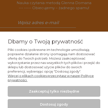
Nauka czytania metodą Glenna Domana
--- ----- Obiecujemy – żadnego spamu!
Zapisz się
Dbamy o Twoją prywatność
Pliki cookies i pokrewne im technologie umożliwiają
poprawne działanie strony i pomagają nam dostosować
ofertę do Twoich potrzeb. Możesz zaakceptować
Wiedza
wykorzystanie przez nas wszystkich tych plików i przejść do
sklepu lub dostosować użycie plików do swoich
preferencji, wybierając opcję "Dostosuj zgody".
Zakupy
Więcej o plikach cookies przeczytasz w naszej Polityce
prywatności.
Moje konto
Zaakceptuj tylko niezbędne
Kontakt
Dostosuj zgody