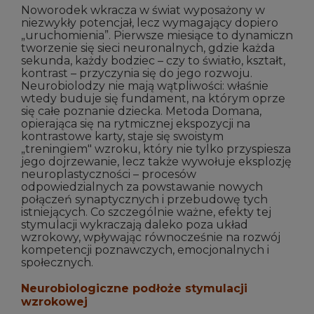
Noworodek wkracza w świat wyposażony w
niezwykły potencjał, lecz wymagający dopiero
„uruchomienia”. Pierwsze miesiące to dynamiczn
tworzenie się sieci neuronalnych, gdzie każda
sekunda, każdy bodziec – czy to światło, kształt,
kontrast – przyczynia się do jego rozwoju.
Neurobiolodzy nie mają wątpliwości: właśnie
wtedy buduje się fundament, na którym oprze
się całe poznanie dziecka. Metoda Domana,
opierająca się na rytmicznej ekspozycji na
kontrastowe karty, staje się swoistym
„treningiem" wzroku, który nie tylko przyspiesza
jego dojrzewanie, lecz także wywołuje eksplozję
neuroplastyczności – procesów
odpowiedzialnych za powstawanie nowych
połączeń synaptycznych i przebudowę tych
istniejących. Co szczególnie ważne, efekty tej
stymulacji wykraczają daleko poza układ
wzrokowy, wpływając równocześnie na rozwój
kompetencji poznawczych, emocjonalnych i
społecznych.
Neurobiologiczne podłoże stymulacji
wzrokowej