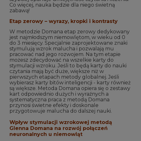
Co więcej, nauka będzie dla niego świetną
zabawą!
Etap zerowy – wyrazy, kropki i kontrasty
W metodzie Domana etap zerowy dedykowany
jest najmłodszym niemowlętom, w wieku od 0
do 3 miesięcy. Specjalnie zaprojektowane znaki
stymulują wzrok malucha i pozwalają mu
pracować nad jego rozwojem. Na tym etapie
możesz zdecydować na wszelkie karty do
stymulacji wzroku. Jeśli to będą karty do nauki
czytania mają być duże, większe niż w
pierwszych etapach metody globalnej. Jeśli
wybierasz karty bitów inteligencji - karty również
są większe. Metoda Domana opiera się o zestawy
kart odpowiednio dużych i wyraźnych a
systematyczna praca z metodą Domana
przynosi świetne efekty i doskonale
przygotowuje malucha do dalszej nauki.
Wpływ stymulacji wzrokowej metodą
Glenna Domana na rozwój połączeń
neuronalnych u niemowląt