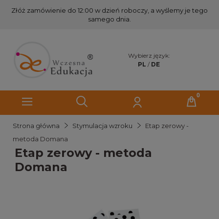
Złóż zamówienie do 12:00 w dzień roboczy, a wyślemy je tego
samego dnia.
Wybierz język:
PL
/
DE
Strona główna
Stymulacja wzroku
Etap zerowy -
metoda Domana
Etap zerowy - metoda
Domana