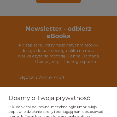
Newsletter - odbierz
eBooka
Po zapisaniu otrzymasz natychmiastowy
dostęp do darmowego pliku na maila
Nauka czytania metodą Glenna Domana
--- ----- Obiecujemy – żadnego spamu!
Zapisz się
Dbamy o Twoją prywatność
Pliki cookies i pokrewne im technologie umożliwiają
poprawne działanie strony i pomagają nam dostosować
ofertę do Twoich potrzeb. Możesz zaakceptować