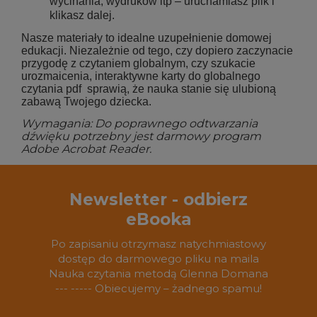
wycinania, wydruków itp – uruchamiasz plik i
klikasz dalej.
Nasze materiały to idealne uzupełnienie domowej
edukacji. Niezależnie od tego, czy dopiero zaczynacie
przygodę z czytaniem globalnym, czy szukacie
urozmaicenia, interaktywne karty do globalnego
czytania pdf sprawią, że nauka stanie się ulubioną
zabawą Twojego dziecka.
Wymagania: Do poprawnego odtwarzania
dźwięku potrzebny jest darmowy program
Adobe Acrobat Reader.
Newsletter - odbierz
eBooka
Po zapisaniu otrzymasz natychmiastowy
dostęp do darmowego pliku na maila
Nauka czytania metodą Glenna Domana
--- ----- Obiecujemy – żadnego spamu!