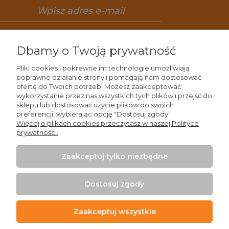
Zapisz się
Dbamy o Twoją prywatność
Pliki cookies i pokrewne im technologie umożliwiają
poprawne działanie strony i pomagają nam dostosować
ofertę do Twoich potrzeb. Możesz zaakceptować
Wiedza
wykorzystanie przez nas wszystkich tych plików i przejść do
sklepu lub dostosować użycie plików do swoich
preferencji, wybierając opcję "Dostosuj zgody".
Zakupy
Więcej o plikach cookies przeczytasz w naszej Polityce
prywatności.
Moje konto
Zaakceptuj tylko niezbędne
Kontakt
Dostosuj zgody
Zaakceptuj wszystkie
+48 509 926 426