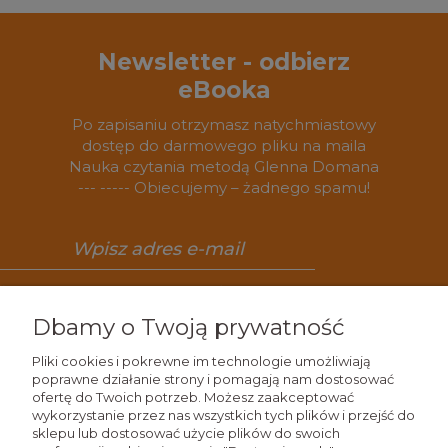
Newsletter - odbierz
eBooka
Po zapisaniu otrzymasz natychmiastowy
dostęp do darmowego pliku na maila
Nauka czytania metodą Glenna Domana
--- ----- Obiecujemy – żadnego spamu!
Zapisz się
Dbamy o Twoją prywatność
Pliki cookies i pokrewne im technologie umożliwiają
poprawne działanie strony i pomagają nam dostosować
ofertę do Twoich potrzeb. Możesz zaakceptować
Wiedza
wykorzystanie przez nas wszystkich tych plików i przejść do
sklepu lub dostosować użycie plików do swoich