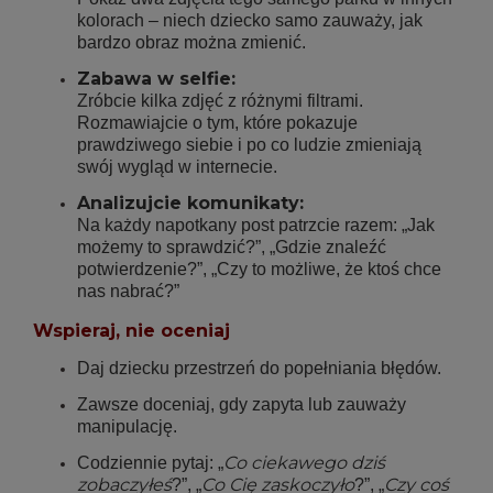
kolorach – niech dziecko samo zauważy, jak
bardzo obraz można zmienić.
Zabawa w selfie:
Zróbcie kilka zdjęć z różnymi filtrami.
Rozmawiajcie o tym, które pokazuje
prawdziwego siebie i po co ludzie zmieniają
swój wygląd w internecie.
Analizujcie komunikaty:
Na każdy napotkany post patrzcie razem: „Jak
możemy to sprawdzić?”, „Gdzie znaleźć
potwierdzenie?”, „Czy to możliwe, że ktoś chce
nas nabrać?”
Wspieraj, nie oceniaj
Daj dziecku przestrzeń do popełniania błędów.
Zawsze doceniaj, gdy zapyta lub zauważy
manipulację.
Co ciekawego dziś
Codziennie pytaj: „
zobaczyłeś
Co Cię zaskoczyło
Czy coś
?”, „
?”, „