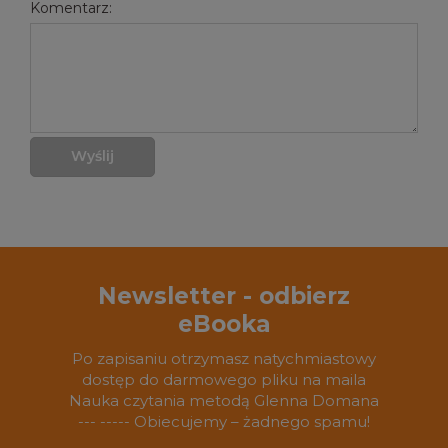
Komentarz:
Wyślij
Newsletter - odbierz
eBooka
Po zapisaniu otrzymasz natychmiastowy
dostęp do darmowego pliku na maila
Nauka czytania metodą Glenna Domana
--- ----- Obiecujemy – żadnego spamu!