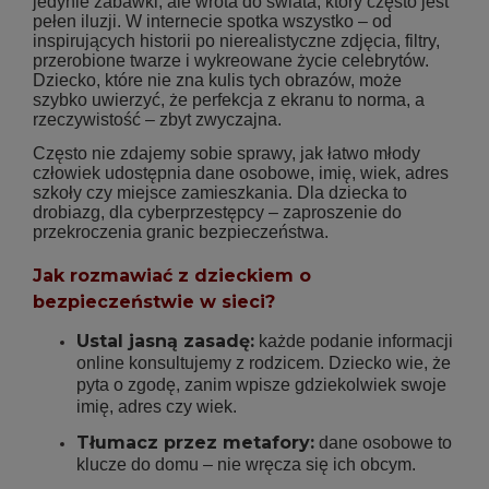
jedynie zabawki, ale wrota do świata, który często jest
pełen iluzji. W internecie spotka wszystko – od
inspirujących historii po nierealistyczne zdjęcia, filtry,
przerobione twarze i wykreowane życie celebrytów.
Dziecko, które nie zna kulis tych obrazów, może
szybko uwierzyć, że perfekcja z ekranu to norma, a
rzeczywistość – zbyt zwyczajna.
Często nie zdajemy sobie sprawy, jak łatwo młody
człowiek udostępnia dane osobowe, imię, wiek, adres
szkoły czy miejsce zamieszkania. Dla dziecka to
drobiazg, dla cyberprzestępcy – zaproszenie do
przekroczenia granic bezpieczeństwa.
Jak rozmawiać z dzieckiem o
bezpieczeństwie w sieci?
Ustal jasną zasadę:
każde podanie informacji
online konsultujemy z rodzicem. Dziecko wie, że
pyta o zgodę, zanim wpisze gdziekolwiek swoje
imię, adres czy wiek.
Tłumacz przez metafory:
dane osobowe to
klucze do domu – nie wręcza się ich obcym.