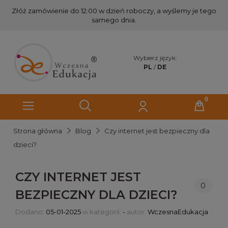
Złóż zamówienie do 12:00 w dzień roboczy, a wyślemy je tego
samego dnia.
Wybierz język:
PL
/
DE
Strona główna
Blog
Czy internet jest bezpieczny dla
dzieci?
CZY INTERNET JEST
0
BEZPIECZNY DLA DZIECI?
Dodano:
05-01-2025
w kategorii:
-
autor:
WczesnaEdukacja