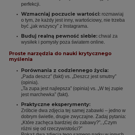
perfekcji.
Wzmacniaj poczucie wartości:
rozmawiaj
o tym, że każdy jest inny, wartościowy, nie trzeba
być „jak wszyscy” z Instagrama.
Buduj realną pewność siebie:
chwal za
wysiłek i pomysły poza światem online.
Proste narzędzia do nauki krytycznego
myślenia
Porównania z codziennego życia:
„Pada deszcz” (fakt) vs. „Deszcz jest smutny”
(opinia).
„Ta zupa jest najlepsza” (opinia) vs. „W tej zupie
jest marchewka” (fakt).
Praktyczne eksperymenty:
Zróbcie dwa zdjęcia tej samej zabawki – jedno w
dobrym świetle, drugie zwyczajne. Zadaj pytania:
„Które zachęca bardziej do zabawy?”, „Czym
różni się od rzeczywistości?”
Pokaż dwa zdjęcia tego samego parku w innych