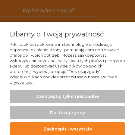
Zapisz się
Dbamy o Twoją prywatność
Pliki cookies i pokrewne im technologie umożliwiają
poprawne działanie strony i pomagają nam dostosować
ofertę do Twoich potrzeb. Możesz zaakceptować
Wiedza
wykorzystanie przez nas wszystkich tych plików i przejść do
sklepu lub dostosować użycie plików do swoich
preferencji, wybierając opcję "Dostosuj zgody".
Zakupy
Więcej o plikach cookies przeczytasz w naszej Polityce
prywatności.
Moje konto
Zaakceptuj tylko niezbędne
Kontakt
Dostosuj zgody
Zaakceptuj wszystkie