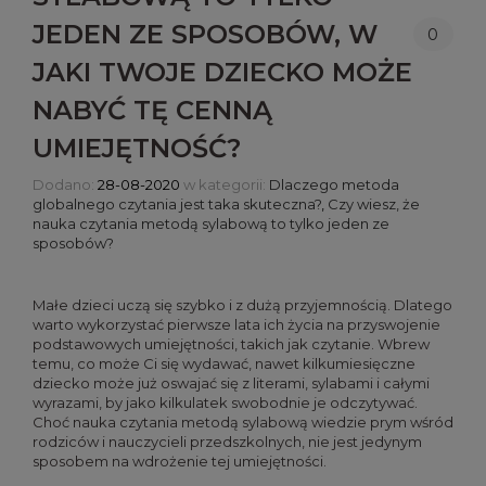
JEDEN ZE SPOSOBÓW, W
0
JAKI TWOJE DZIECKO MOŻE
NABYĆ TĘ CENNĄ
UMIEJĘTNOŚĆ?
Dodano:
28-08-2020
w kategorii:
Dlaczego metoda
globalnego czytania jest taka skuteczna?
,
Czy wiesz, że
nauka czytania metodą sylabową to tylko jeden ze
sposobów?
Małe dzieci uczą się szybko i z dużą przyjemnością. Dlatego
warto wykorzystać pierwsze lata ich życia na przyswojenie
podstawowych umiejętności, takich jak czytanie. Wbrew
temu, co może Ci się wydawać, nawet kilkumiesięczne
dziecko może już oswajać się z literami, sylabami i całymi
wyrazami, by jako kilkulatek swobodnie je odczytywać.
Choć nauka czytania metodą sylabową wiedzie prym wśród
rodziców i nauczycieli przedszkolnych, nie jest jedynym
sposobem na wdrożenie tej umiejętności.