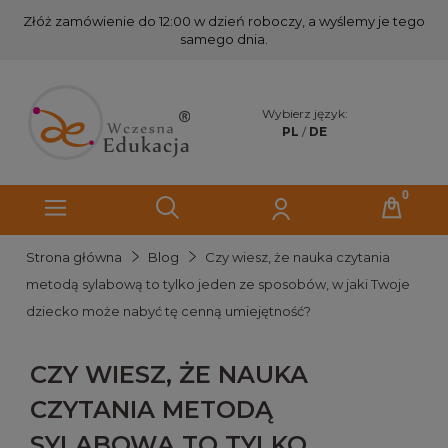
Złóż zamówienie do 12:00 w dzień roboczy, a wyślemy je tego
samego dnia.
Wybierz język:
PL
/
DE
Strona główna
Blog
Czy wiesz, że nauka czytania
metodą sylabową to tylko jeden ze sposobów, w jaki Twoje
dziecko może nabyć tę cenną umiejętność?
CZY WIESZ, ŻE NAUKA
CZYTANIA METODĄ
SYLABOWĄ TO TYLKO