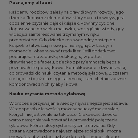
Poznajemy alfabet
Każdemu rodzicowi zależy na prawidłowym rozwoju jego
dziecka. Jednym z elementów, który ma na to wpływ, jest
codzienne czytanie bajek i książek. Powinny być one
dopasowane do wieku maluszka, szczególnie wtedy, gdy
widać już zainteresowanie trzymanym w ręku
przedmiotem. Gdy dziecko ma swobodny dostęp do
książek, z łatwością może po nie sięgnąć w każdym
momencie i obserwować rzędy liter. Jeśli dodatkowo
podarujesz mu zabawkę edukacyjną w postaci
drewnianego alfabetu, dziecko z przyjemnością będzie
poznawało te początkowo skomplikowane i dziwne znaki,
co prowadzi do nauki czytania metodą sylabową. Z czasem
nie będzie to już dla niego tajemnicą i sam chętnie zacznie
komponować z nich sylaby i słowa.
Nauka czytania metodą sylabową
W procesie przyswajania wiedzy najważniejsza jest zabawa.
W ten sposób z łatwością możesz nauczyć malca sylab,
których nie jest wcale aż tak dużo. Ciekawość dziecka
warto następnie wykorzystać i wprowadzić połączenia
sylabowe, które należy systematycznie utrwalać. Gdy
zostaną wprowadzone najważniejsze spółgłoski, można
mieszać sylaby, a stąd już tylko krok do samodzielnego