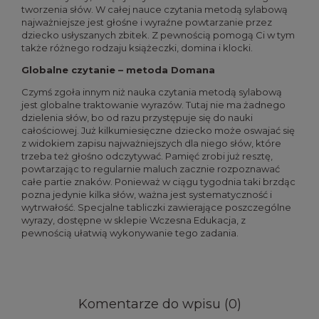
tworzenia słów. W całej nauce czytania metodą sylabową
najważniejsze jest głośne i wyraźne powtarzanie przez
dziecko usłyszanych zbitek. Z pewnością pomogą Ci w tym
także różnego rodzaju książeczki, domina i klocki.
Globalne czytanie – metoda Domana
Czymś zgoła innym niż nauka czytania metodą sylabową
jest globalne traktowanie wyrazów. Tutaj nie ma żadnego
dzielenia słów, bo od razu przystępuje się do nauki
całościowej. Już kilkumiesięczne dziecko może oswajać się
z widokiem zapisu najważniejszych dla niego słów, które
trzeba też głośno odczytywać. Pamięć zrobi już resztę,
powtarzając to regularnie maluch zacznie rozpoznawać
całe partie znaków. Ponieważ w ciągu tygodnia taki brzdąc
pozna jedynie kilka słów, ważna jest systematyczność i
wytrwałość. Specjalne tabliczki zawierające poszczególne
wyrazy, dostępne w sklepie Wczesna Edukacja, z
pewnością ułatwią wykonywanie tego zadania.
Komentarze do wpisu (0)