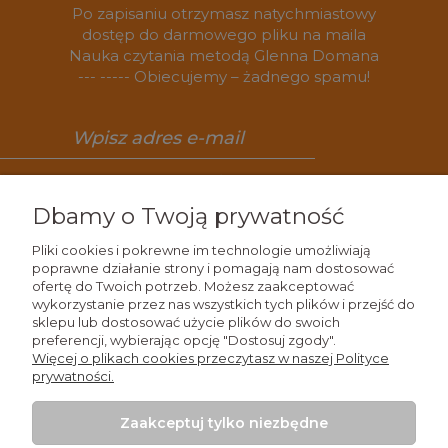
Po zapisaniu otrzymasz natychmiastowy
dostęp do darmowego pliku na maila
Nauka czytania metodą Glenna Domana
--- ----- Obiecujemy – żadnego spamu!
Zapisz się
Dbamy o Twoją prywatność
Pliki cookies i pokrewne im technologie umożliwiają
poprawne działanie strony i pomagają nam dostosować
ofertę do Twoich potrzeb. Możesz zaakceptować
Wiedza
wykorzystanie przez nas wszystkich tych plików i przejść do
sklepu lub dostosować użycie plików do swoich
preferencji, wybierając opcję "Dostosuj zgody".
Zakupy
Więcej o plikach cookies przeczytasz w naszej Polityce
prywatności.
Moje konto
Zaakceptuj tylko niezbędne
Kontakt