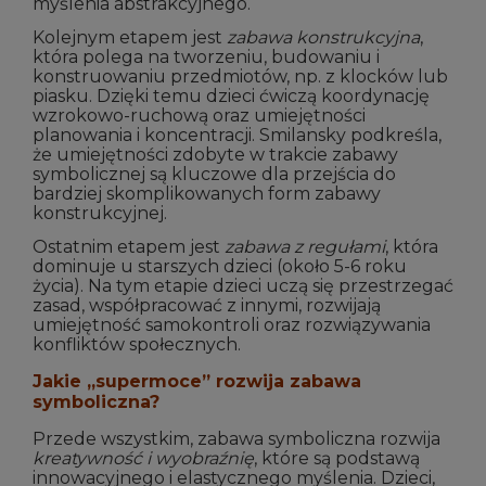
myślenia abstrakcyjnego.
Kolejnym etapem jest
zabawa konstrukcyjna
,
która polega na tworzeniu, budowaniu i
konstruowaniu przedmiotów, np. z klocków lub
piasku. Dzięki temu dzieci ćwiczą koordynację
wzrokowo-ruchową oraz umiejętności
planowania i koncentracji. Smilansky podkreśla,
że umiejętności zdobyte w trakcie zabawy
symbolicznej są kluczowe dla przejścia do
bardziej skomplikowanych form zabawy
konstrukcyjnej.
Ostatnim etapem jest
zabawa z regułami
, która
dominuje u starszych dzieci (około 5-6 roku
życia). Na tym etapie dzieci uczą się przestrzegać
zasad, współpracować z innymi, rozwijają
umiejętność samokontroli oraz rozwiązywania
konfliktów społecznych.
Jakie „supermoce” rozwija zabawa
symboliczna?
Przede wszystkim, zabawa symboliczna rozwija
kreatywność i wyobraźnię
, które są podstawą
innowacyjnego i elastycznego myślenia. Dzieci,