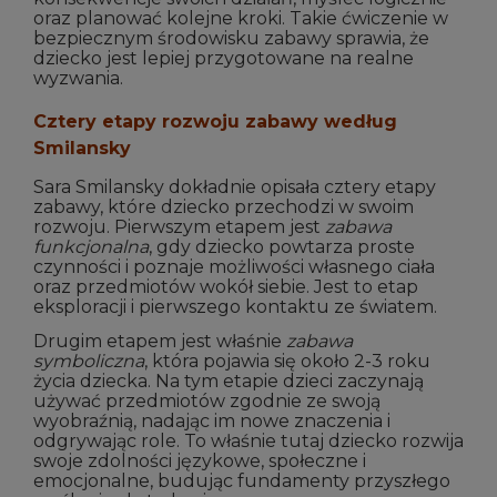
oraz planować kolejne kroki. Takie ćwiczenie w
bezpiecznym środowisku zabawy sprawia, że
dziecko jest lepiej przygotowane na realne
wyzwania.
Cztery etapy rozwoju zabawy według
Smilansky
Sara Smilansky dokładnie opisała cztery etapy
zabawy, które dziecko przechodzi w swoim
rozwoju. Pierwszym etapem jest
zabawa
funkcjonalna
, gdy dziecko powtarza proste
czynności i poznaje możliwości własnego ciała
oraz przedmiotów wokół siebie. Jest to etap
eksploracji i pierwszego kontaktu ze światem.
Drugim etapem jest właśnie
zabawa
symboliczna
, która pojawia się około 2-3 roku
życia dziecka. Na tym etapie dzieci zaczynają
używać przedmiotów zgodnie ze swoją
wyobraźnią, nadając im nowe znaczenia i
odgrywając role. To właśnie tutaj dziecko rozwija
swoje zdolności językowe, społeczne i
emocjonalne, budując fundamenty przyszłego