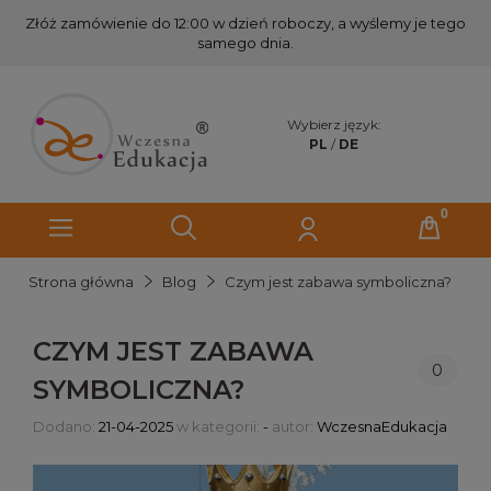
Złóż zamówienie do 12:00 w dzień roboczy, a wyślemy je tego
samego dnia.
Wybierz język:
PL
/
DE
Strona główna
Blog
Czym jest zabawa symboliczna?
CZYM JEST ZABAWA
0
SYMBOLICZNA?
Dodano:
21-04-2025
w kategorii:
-
autor:
WczesnaEdukacja