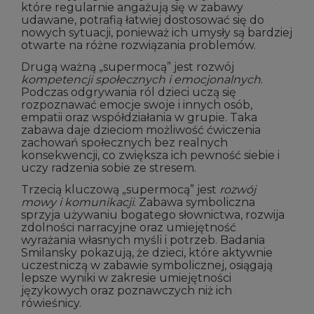
które regularnie angażują się w zabawy
udawane, potrafią łatwiej dostosować się do
nowych sytuacji, ponieważ ich umysły są bardziej
otwarte na różne rozwiązania problemów.
Drugą ważną „supermocą” jest rozwój
kompetencji społecznych i emocjonalnych
.
Podczas odgrywania ról dzieci uczą się
rozpoznawać emocje swoje i innych osób,
empatii oraz współdziałania w grupie. Taka
zabawa daje dzieciom możliwość ćwiczenia
zachowań społecznych bez realnych
konsekwencji, co zwiększa ich pewność siebie i
uczy radzenia sobie ze stresem.
Trzecią kluczową „supermocą” jest
rozwój
mowy i komunikacji
. Zabawa symboliczna
sprzyja używaniu bogatego słownictwa, rozwija
zdolności narracyjne oraz umiejętność
wyrażania własnych myśli i potrzeb. Badania
Smilansky pokazują, że dzieci, które aktywnie
uczestniczą w zabawie symbolicznej, osiągają
lepsze wyniki w zakresie umiejętności
językowych oraz poznawczych niż ich
rówieśnicy.