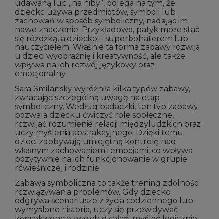
udawaną lub „na niby”, polega na tym, że
dziecko używa przedmiotów, symboli lub
zachowań w sposób symboliczny, nadając im
nowe znaczenie. Przykładowo, patyk może stać
się różdżką, a dziecko – superbohaterem lub
nauczycielem. Właśnie ta forma zabawy rozwija
u dzieci wyobraźnię i kreatywność, ale także
wpływa na ich rozwój językowy oraz
emocjonalny.
Sara Smilansky wyróżniła kilka typów zabawy,
zwracając szczególną uwagę na etap
symboliczny. Według badaczki, ten typ zabawy
pozwala dziecku ćwiczyć role społeczne,
rozwijać rozumienie relacji międzyludzkich oraz
uczy myślenia abstrakcyjnego. Dzięki temu
dzieci zdobywają umiejętną kontrolę nad
własnym zachowaniem i emocjami, co wpływa
pozytywnie na ich funkcjonowanie w grupie
rówieśniczej i rodzinie.
Zabawa symboliczna to także trening zdolności
rozwiązywania problemów. Gdy dziecko
odgrywa scenariusze z życia codziennego lub
wymyślone historie, uczy się przewidywać
konsekwencje swoich działań, myśleć logicznie