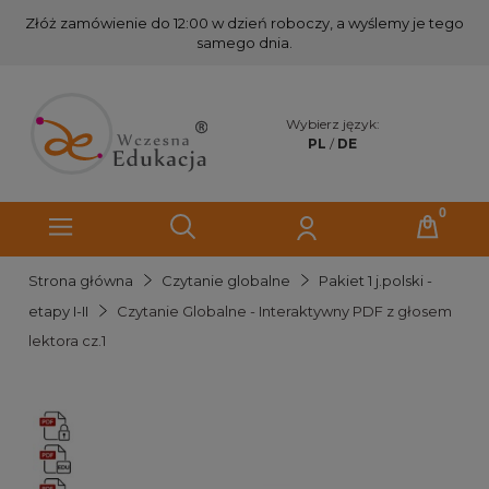
Złóż zamówienie do 12:00 w dzień roboczy, a wyślemy je tego
samego dnia.
Wybierz język:
PL
/
DE
Strona główna
Czytanie globalne
Pakiet 1 j.polski -
etapy I-II
Czytanie Globalne - Interaktywny PDF z głosem
lektora cz.1