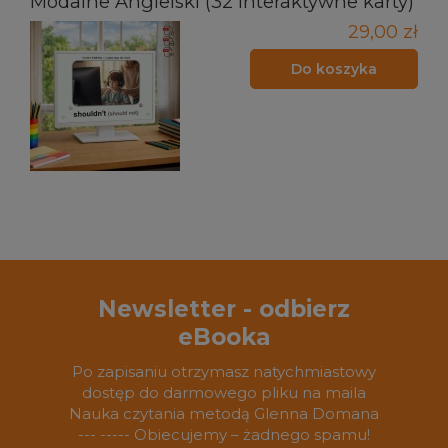
Modalne Angielski (32 interaktywne karty)
29,00 zł
Do koszyka
Newsletter - odbierz
eBooka
Po zapisaniu otrzymasz natychmiastowy
dostęp do darmowego pliku na maila
Nauka czytania metodą Glenna Domana
--- ----- Obiecujemy – żadnego spamu!