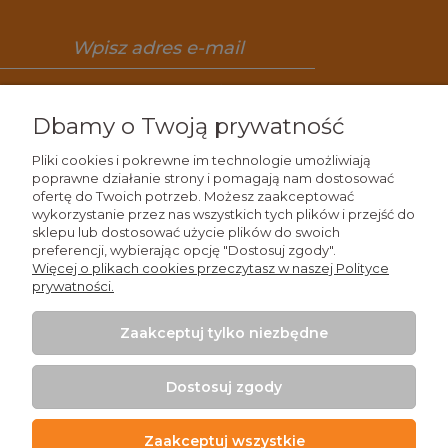
Zapisz się
Dbamy o Twoją prywatność
Pliki cookies i pokrewne im technologie umożliwiają
poprawne działanie strony i pomagają nam dostosować
ofertę do Twoich potrzeb. Możesz zaakceptować
Wiedza
wykorzystanie przez nas wszystkich tych plików i przejść do
sklepu lub dostosować użycie plików do swoich
preferencji, wybierając opcję "Dostosuj zgody".
Zakupy
Więcej o plikach cookies przeczytasz w naszej Polityce
prywatności.
Moje konto
Zaakceptuj tylko niezbędne
Kontakt
Dostosuj zgody
Zaakceptuj wszystkie