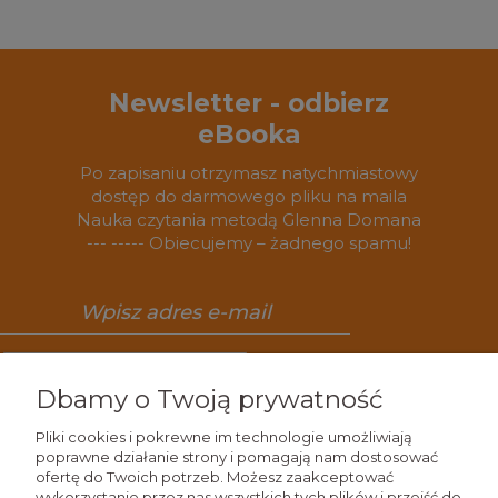
Newsletter - odbierz
eBooka
Po zapisaniu otrzymasz natychmiastowy
dostęp do darmowego pliku na maila
Nauka czytania metodą Glenna Domana
--- ----- Obiecujemy – żadnego spamu!
Zapisz się
Dbamy o Twoją prywatność
Pliki cookies i pokrewne im technologie umożliwiają
poprawne działanie strony i pomagają nam dostosować
ofertę do Twoich potrzeb. Możesz zaakceptować
Wiedza
wykorzystanie przez nas wszystkich tych plików i przejść do