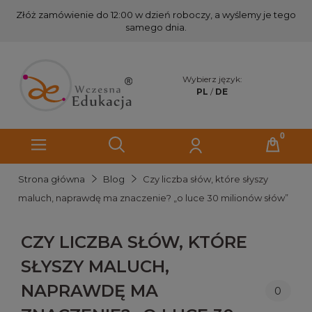
Złóż zamówienie do 12:00 w dzień roboczy, a wyślemy je tego
samego dnia.
Wybierz język:
PL
/
DE
Strona główna
Blog
Czy liczba słów, które słyszy
maluch, naprawdę ma znaczenie? „o luce 30 milionów słów”
CZY LICZBA SŁÓW, KTÓRE
SŁYSZY MALUCH,
NAPRAWDĘ MA
0