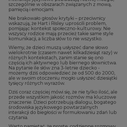
szczególnie w obszarach związanych z mową,
pamięcią i emocjami.
Nie brakowało głosów krytyki – przeciwnicy
wskazują, że Hart i Risley uprościli problem,
pomijając kontekst społeczno-kulturowy. Nie
wszyscy rodzice mają przecież takie same style
komunikacji, a liczba słów to nie wszystko.
Wiemy, że dzieci muszą usłyszeć dane słowo
wielokrotnie (czasem nawet kilkadziesiąt razy) w
różnych kontekstach, zanim stanie się ono
częścią ich aktywnego lub biernego słownictwa.
Na pytanie ile słów zna 3-letnie dziecko -
możemy dziś odpowiedzieć że od 500 do 2000,
ale w swoim otoczeniu mogło usłyszeć dziesiątki
tysięcy różnych wyrazów.
Dziś coraz częściej mówi się, że nie tylko ilość, ale
przede wszystkim jakość rozmów ma kluczowe
znaczenie. Dzieci potrzebują dialogu, bogatego
środowiska językowego powtarzalnych
interakcji do biegłości w formułowaniu zdań lub
czytania.
Warto pamiętać, że proste, codzienne rozmowy