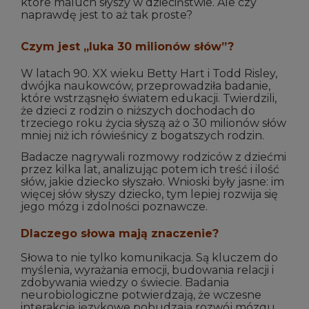
które maluch słyszy w dzieciństwie. Ale czy
naprawdę jest to aż tak proste?
Czym jest „luka 30 milionów słów”?
W latach 90. XX wieku Betty Hart i Todd Risley,
dwójka naukowców, przeprowadziła badanie,
które wstrząsnęło światem edukacji. Twierdzili,
że dzieci z rodzin o niższych dochodach do
trzeciego roku życia słyszą aż o 30 milionów słów
mniej niż ich rówieśnicy z bogatszych rodzin.
Badacze nagrywali rozmowy rodziców z dziećmi
przez kilka lat, analizując potem ich treść i ilość
słów, jakie dziecko słyszało. Wnioski były jasne: im
więcej słów słyszy dziecko, tym lepiej rozwija się
jego mózg i zdolności poznawcze.
Dlaczego słowa mają znaczenie?
Słowa to nie tylko komunikacja. Są kluczem do
myślenia, wyrażania emocji, budowania relacji i
zdobywania wiedzy o świecie. Badania
neurobiologiczne potwierdzają, że wczesne
interakcje językowe pobudzają rozwój mózgu,