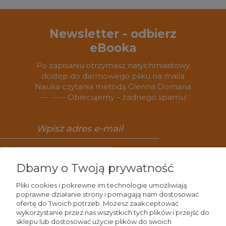
Newsletter - odbierz
eBooka
Po zapisaniu otrzymasz natychmiastowy
dostęp do darmowego pliku na maila
Nauka czytania metodą Glenna Domana
--- ----- Obiecujemy – żadnego spamu!
Zapisz się
Dbamy o Twoją prywatność
Pliki cookies i pokrewne im technologie umożliwiają
poprawne działanie strony i pomagają nam dostosować
ofertę do Twoich potrzeb. Możesz zaakceptować
Wiedza
wykorzystanie przez nas wszystkich tych plików i przejść do
sklepu lub dostosować użycie plików do swoich