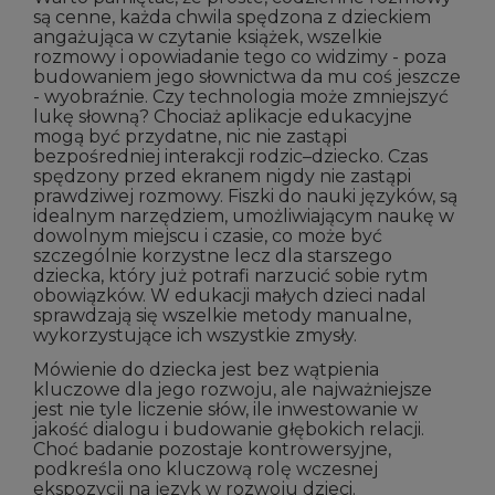
są cenne, każda chwila spędzona z dzieckiem
angażująca w czytanie książek, wszelkie
rozmowy i opowiadanie tego co widzimy - poza
budowaniem jego słownictwa da mu coś jeszcze
- wyobraźnie. Czy technologia może zmniejszyć
lukę słowną? Chociaż aplikacje edukacyjne
mogą być przydatne, nic nie zastąpi
bezpośredniej interakcji rodzic–dziecko. Czas
spędzony przed ekranem nigdy nie zastąpi
prawdziwej rozmowy. Fiszki do nauki języków, są
idealnym narzędziem, umożliwiającym naukę w
dowolnym miejscu i czasie, co może być
szczególnie korzystne lecz dla starszego
dziecka, który już potrafi narzucić sobie rytm
obowiązków. W edukacji małych dzieci nadal
sprawdzają się wszelkie metody manualne,
wykorzystujące ich wszystkie zmysły.
Mówienie do dziecka jest bez wątpienia
kluczowe dla jego rozwoju, ale najważniejsze
jest nie tyle liczenie słów, ile inwestowanie w
jakość dialogu i budowanie głębokich relacji.
Choć badanie pozostaje kontrowersyjne,
podkreśla ono kluczową rolę wczesnej
ekspozycji na język w rozwoju dzieci.