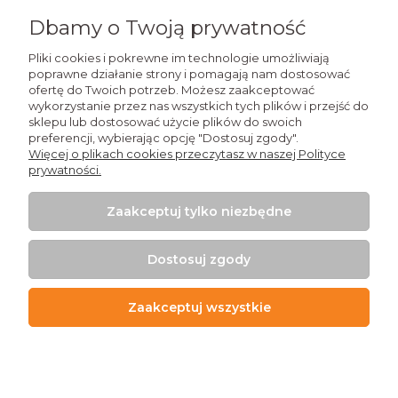
Zapisz się
Dbamy o Twoją prywatność
Pliki cookies i pokrewne im technologie umożliwiają
poprawne działanie strony i pomagają nam dostosować
ofertę do Twoich potrzeb. Możesz zaakceptować
Wiedza
wykorzystanie przez nas wszystkich tych plików i przejść do
sklepu lub dostosować użycie plików do swoich
preferencji, wybierając opcję "Dostosuj zgody".
Zakupy
Więcej o plikach cookies przeczytasz w naszej Polityce
prywatności.
Moje konto
Zaakceptuj tylko niezbędne
Kontakt
Dostosuj zgody
Zaakceptuj wszystkie
+48 509 926 426
Pokaż pełną wersję strony