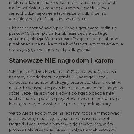
nauka dodawania na kredkach, kasztanach czy łyżkach
może być świetną zabawą dla Waszej dwójki, a dwa
samochodziki są o wiele łatwiejsze w odbiorze niż
abstrakcyjna cyfra 2 zapisana w zeszycie.
Chcesz zapoznać swoją pociechę z gatunkami roślin lub
ptaków? Spacer po parku lub lesie będzie do tego
znakomitą okazją. W ten sposób Twoje dziecko nabierze
przekonania, że nauka może być fascynującym zajęciem, a
otaczający go świat jest warty odkrywania.
Stanowcze NIE nagrodom i karom
Jak zachęcić dziecko do nauki? Z całą pewnością kary i
nagrody nie zdadzą tu egzaminu. Dlaczego? Jeżeli
obiecasz maluchowi atrakcyjny prezent za dobre wyniki w
nauce, to właśnie ten przedmiot stanie się celem samym w
sobie. Jeżeli za jedynkę z języka polskiego będzie miał
szlaban na komputer, w przyszłości owszem, postara się o
lepszą ocenę, lecz wyłącznie po to, aby uniknąć kary.
Warto wiedzieć o tym, że najlepszym rodzajem motywacji
jest ta wewnętrzna, czyli płynąca z własnych potrzeb.
Nagrody i kary rozwijają motywację zewnętrzną, która
prowadzi do przekonania, że młody człowiek zdobywa