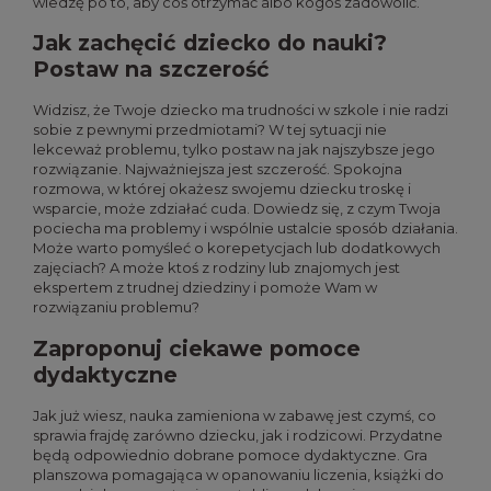
wiedzę po to, aby coś otrzymać albo kogoś zadowolić.
Jak zachęcić dziecko do nauki?
Postaw na szczerość
Widzisz, że Twoje dziecko ma trudności w szkole i nie radzi
sobie z pewnymi przedmiotami? W tej sytuacji nie
lekceważ problemu, tylko postaw na jak najszybsze jego
rozwiązanie. Najważniejsza jest szczerość. Spokojna
rozmowa, w której okażesz swojemu dziecku troskę i
wsparcie, może zdziałać cuda. Dowiedz się, z czym Twoja
pociecha ma problemy i wspólnie ustalcie sposób działania.
Może warto pomyśleć o korepetycjach lub dodatkowych
zajęciach? A może ktoś z rodziny lub znajomych jest
ekspertem z trudnej dziedziny i pomoże Wam w
rozwiązaniu problemu?
Zaproponuj ciekawe pomoce
dydaktyczne
Jak już wiesz, nauka zamieniona w zabawę jest czymś, co
sprawia frajdę zarówno dziecku, jak i rodzicowi. Przydatne
będą odpowiednio dobrane pomoce dydaktyczne. Gra
planszowa pomagająca w opanowaniu liczenia, książki do