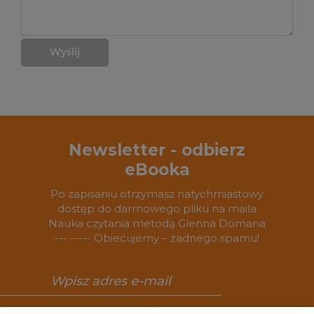
Wyślij
Newsletter - odbierz
eBooka
Po zapisaniu otrzymasz natychmiastowy
dostęp do darmowego pliku na maila
Nauka czytania metodą Glenna Domana
--- ----- Obiecujemy – żadnego spamu!