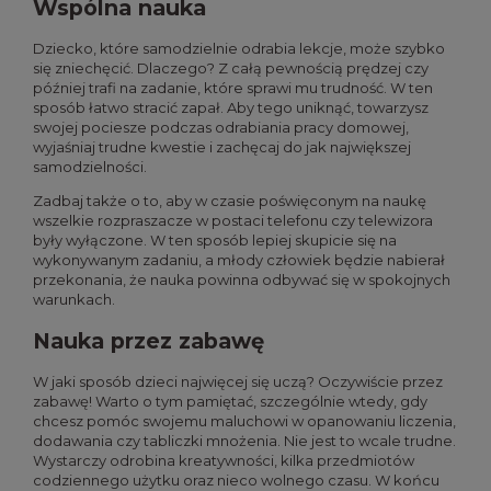
Wspólna nauka
Dziecko, które samodzielnie odrabia lekcje, może szybko
się zniechęcić. Dlaczego? Z całą pewnością prędzej czy
później trafi na zadanie, które sprawi mu trudność. W ten
sposób łatwo stracić zapał. Aby tego uniknąć, towarzysz
swojej pociesze podczas odrabiania pracy domowej,
wyjaśniaj trudne kwestie i zachęcaj do jak największej
samodzielności.
Zadbaj także o to, aby w czasie poświęconym na naukę
wszelkie rozpraszacze w postaci telefonu czy telewizora
były wyłączone. W ten sposób lepiej skupicie się na
wykonywanym zadaniu, a młody człowiek będzie nabierał
przekonania, że nauka powinna odbywać się w spokojnych
warunkach.
Nauka przez zabawę
W jaki sposób dzieci najwięcej się uczą? Oczywiście przez
zabawę! Warto o tym pamiętać, szczególnie wtedy, gdy
chcesz pomóc swojemu maluchowi w opanowaniu liczenia,
dodawania czy tabliczki mnożenia. Nie jest to wcale trudne.
Wystarczy odrobina kreatywności, kilka przedmiotów
codziennego użytku oraz nieco wolnego czasu. W końcu