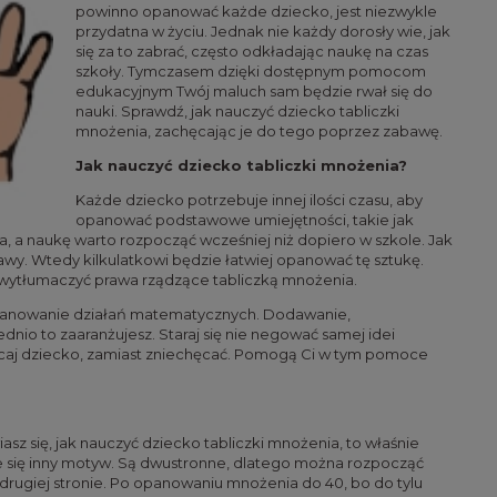
powinno opanować każde dziecko, jest niezwykle
przydatna w życiu. Jednak nie każdy dorosły wie, jak
się za to zabrać, często odkładając naukę na czas
szkoły. Tymczasem dzięki dostępnym pomocom
edukacyjnym Twój maluch sam będzie rwał się do
nauki. Sprawdź, jak nauczyć dziecko tabliczki
mnożenia, zachęcając je do tego poprzez zabawę.
Jak nauczyć dziecko tabliczki mnożenia?
Każde dziecko potrzebuje innej ilości czasu, aby
opanować podstawowe umiejętności, takie jak
a, a naukę warto rozpocząć wcześniej niż dopiero w szkole. Jak
y. Wtedy kilkulatkowi będzie łatwiej opanować tę sztukę.
 wytłumaczyć prawa rządzące tabliczką mnożenia.
ją opanowanie działań matematycznych. Dodawanie,
dnio to zaaranżujesz. Staraj się nie negować samej idei
hęcaj dziecko, zamiast zniechęcać. Pomogą Ci w tym pomoce
asz się, jak nauczyć dziecko tabliczki mnożenia, to właśnie
duje się inny motyw. Są dwustronne, dlatego można rozpocząć
 drugiej stronie. Po opanowaniu mnożenia do 40, bo do tylu