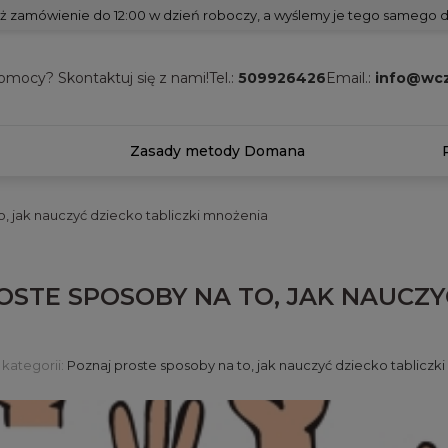
ż zamówienie do 12:00 w dzień roboczy, a wyślemy je tego samego d
omocy? Skontaktuj się z nami!
Tel.:
509926426
Email.:
info@wcz
Zasady metody Domana
o, jak nauczyć dziecko tabliczki mnożenia
OSTE SPOSOBY NA TO, JAK NAUCZY
kategorii:
Poznaj proste sposoby na to, jak nauczyć dziecko tabliczk