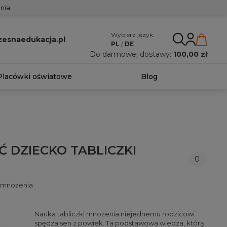
nia.
Wybierz język:
esnaedukacja.pl
PL
/
DE
Do darmowej dostawy:
100,00 zł
Placówki oświatowe
Blog
Ć DZIECKO TABLICZKI
0
i mnożenia
Nauka tabliczki mnożenia niejednemu rodzicowi
spędza sen z powiek. Ta podstawowa wiedza, którą