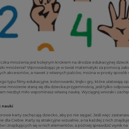
abliczka mnożenia jest kolejnym krokiem na drodze edukacyjnej dzieck
czki mnożenia? Wprowadzając je w świat matematyki za pomocą zabaw
nych akcesoriów, a nawet z własnych palców, można w prosty sposób
go typu filmy edukacyjne, kolorowanki, linijki i gry, które ułatwia
ie mnożenie staną się dla dziecka przyjemnością, jeśli tylko odpowie
 sam niezbyt miło wspominasz własną naukę. Wyciągnij wnioski i zac
 nauki
rowe karty zachęcają dziecko, aby po nie sięgać. Jeśli więc zastanawi
ie dla Ciebie. Karty są atrakcyjne wizualnie, a na każdej z nich znaj
ów i znajdujących się w nich elementów, a później sprawdzić wynik na