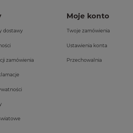
y
Moje konto
ty dostawy
Twoje zamówienia
ności
Ustawienia konta
acji zamówienia
Przechowalnia
klamacje
ywatności
y
światowe