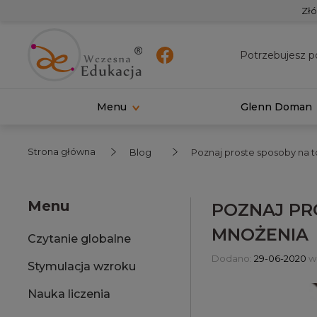
Złó
Potrzebujesz p
Menu
Glenn Doman
Strona główna
Blog
Poznaj proste sposoby na t
Menu
POZNAJ PR
MNOŻENIA
Czytanie globalne
Dodano:
29-06-2020
w 
Stymulacja wzroku
Nauka liczenia