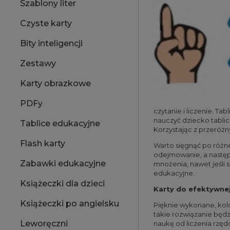
Szablony liter
Czyste karty
Bity inteligencji
Zestawy
Karty obrazkowe
PDFy
czytanie i liczenie. T
nauczyć dziecko tabli
Tablice edukacyjne
Korzystając z przeróż
Flash karty
Warto sięgnąć po różne
odejmowanie, a następn
Zabawki edukacyjne
mnożenia, nawet jeśli
edukacyjne.
Książeczki dla dzieci
Karty do efektywnej
Książeczki po angielsku
Pięknie wykonane, kolo
takie rozwiązanie będz
Leworęczni
naukę od liczenia rzęd