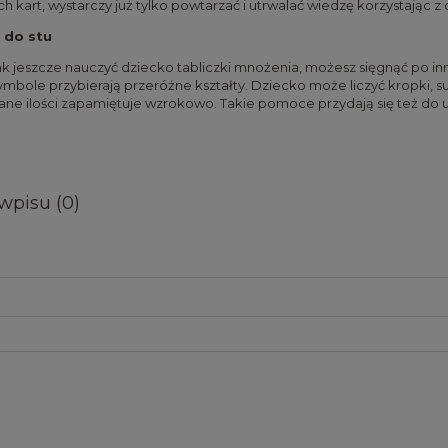
h kart, wystarczy już tylko powtarzać i utrwalać wiedzę korzystając z d
a do stu
ak jeszcze nauczyć dziecko tabliczki mnożenia, możesz sięgnąć po inny 
ymbole przybierają przeróżne kształty. Dziecko może liczyć kropki
ne ilości zapamiętuje wzrokowo. Takie pomoce przydają się też do u
wpisu (0)