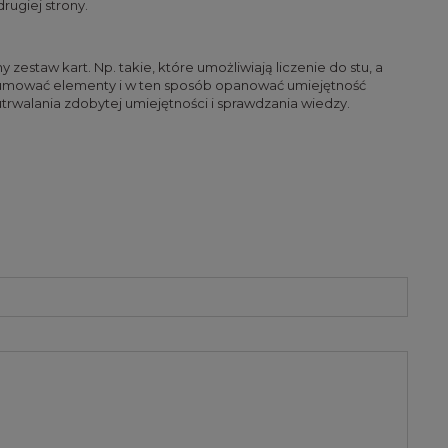
rugiej strony.
zestaw kart. Np. takie, które umożliwiają liczenie do stu, a
, sumować elementy i w ten sposób opanować umiejętność
trwalania zdobytej umiejętności i sprawdzania wiedzy.