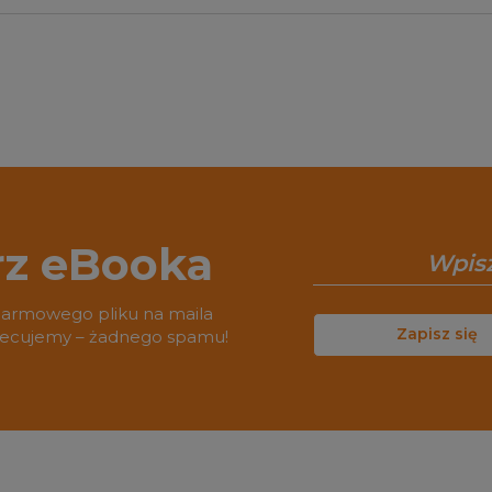
rz eBooka
darmowego pliku na maila
Zapisz się
biecujemy – żadnego spamu!