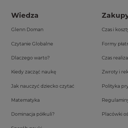
Wiedza
Zakup
Glenn Doman
Czas i kosz
Czytanie Globalne
Formy płat
Dlaczego warto?
Czas realiz
Kiedy zacząć naukę
Zwroty i re
Jak nauczyć dziecko czytać
Polityka pr
Matematyka
Regulamin
Dominacja półkuli?
Placówki o