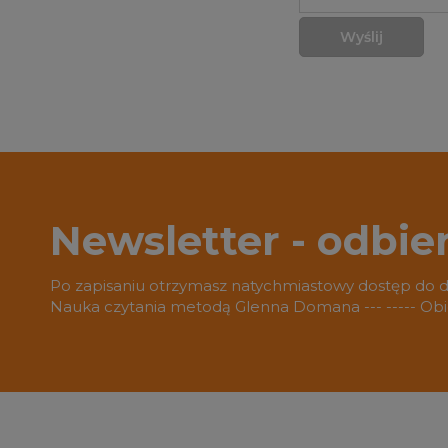
Wyślij
Newsletter - odbie
Po zapisaniu otrzymasz natychmiastowy dostęp do 
Nauka czytania metodą Glenna Domana --- ----- O