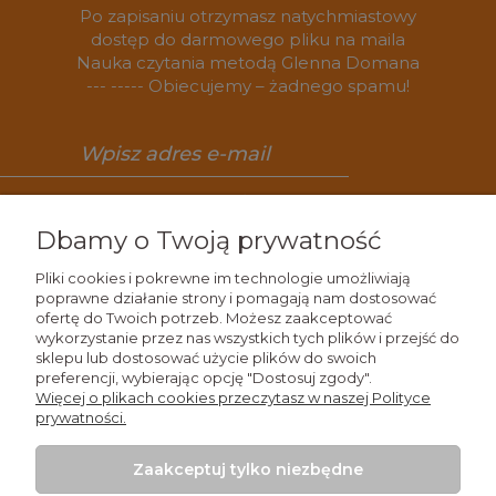
Po zapisaniu otrzymasz natychmiastowy
dostęp do darmowego pliku na maila
Nauka czytania metodą Glenna Domana
--- ----- Obiecujemy – żadnego spamu!
Zapisz się
Dbamy o Twoją prywatność
Pliki cookies i pokrewne im technologie umożliwiają
poprawne działanie strony i pomagają nam dostosować
ofertę do Twoich potrzeb. Możesz zaakceptować
Wiedza
wykorzystanie przez nas wszystkich tych plików i przejść do
sklepu lub dostosować użycie plików do swoich
preferencji, wybierając opcję "Dostosuj zgody".
Zakupy
Więcej o plikach cookies przeczytasz w naszej Polityce
prywatności.
Moje konto
Zaakceptuj tylko niezbędne
Kontakt