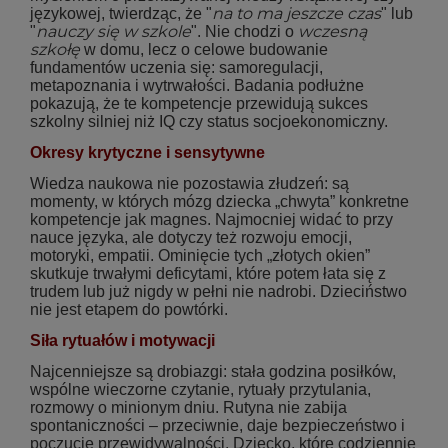
na to ma jeszcze czas
językowej, twierdząc, że "
" lub
nauczy się w szkole
wczesną
"
". Nie chodzi o
szkołę
w domu, lecz o celowe budowanie
fundamentów uczenia się: samoregulacji,
metapoznania i wytrwałości. Badania podłużne
pokazują, że te kompetencje przewidują sukces
szkolny silniej niż IQ czy status socjoekonomiczny.
Okresy krytyczne i sensytywne
Wiedza naukowa nie pozostawia złudzeń: są
momenty, w których mózg dziecka „chwyta” konkretne
kompetencje jak magnes. Najmocniej widać to przy
nauce języka, ale dotyczy też rozwoju emocji,
motoryki, empatii. Ominięcie tych „złotych okien”
skutkuje trwałymi deficytami, które potem łata się z
trudem lub już nigdy w pełni nie nadrobi. Dzieciństwo
nie jest etapem do powtórki.
Siła rytuałów i motywacji
Najcenniejsze są drobiazgi: stała godzina posiłków,
wspólne wieczorne czytanie, rytuały przytulania,
rozmowy o minionym dniu. Rutyna nie zabija
spontaniczności – przeciwnie, daje bezpieczeństwo i
poczucie przewidywalności. Dziecko, które codziennie