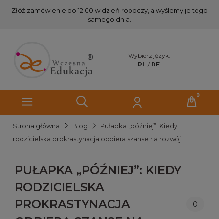
Złóż zamówienie do 12:00 w dzień roboczy, a wyślemy je tego
samego dnia.
Wybierz język:
PL
/
DE
Strona główna
Blog
Pułapka „później”: Kiedy
rodzicielska prokrastynacja odbiera szanse na rozwój
PUŁAPKA „PÓŹNIEJ”: KIEDY
RODZICIELSKA
PROKRASTYNACJA
0