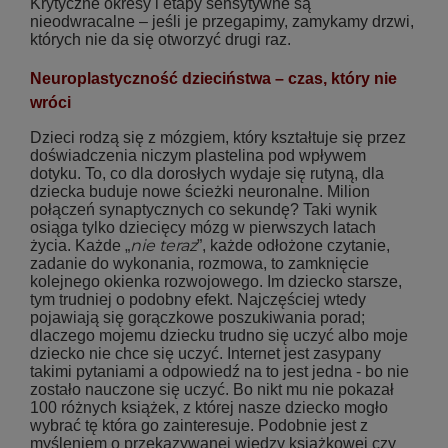
Krytyczne okresy i etapy sensytywne są
nieodwracalne – jeśli je przegapimy, zamykamy drzwi,
których nie da się otworzyć drugi raz.
Neuroplastyczność dzieciństwa – czas, który nie
wróci
Dzieci rodzą się z mózgiem, który kształtuje się przez
doświadczenia niczym plastelina pod wpływem
dotyku. To, co dla dorosłych wydaje się rutyną, dla
dziecka buduje nowe ścieżki neuronalne. Milion
połączeń synaptycznych co sekundę? Taki wynik
osiąga tylko dziecięcy mózg w pierwszych latach
nie teraz
życia. Każde „
”, każde odłożone czytanie,
zadanie do wykonania, rozmowa, to zamknięcie
kolejnego okienka rozwojowego. Im dziecko starsze,
tym trudniej o podobny efekt. Najczęściej wtedy
pojawiają się gorączkowe poszukiwania porad;
dlaczego mojemu dziecku trudno się uczyć albo moje
dziecko nie chce się uczyć. Internet jest zasypany
takimi pytaniami a odpowiedź na to jest jedna - bo nie
zostało nauczone się uczyć. Bo nikt mu nie pokazał
100 różnych książek, z której nasze dziecko mogło
wybrać tę która go zainteresuje. Podobnie jest z
myśleniem o przekazywanej wiedzy książkowej czy