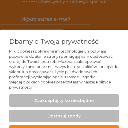
--- ----- Obiecujemy – żadnego spamu!
Zapisz się
Dbamy o Twoją prywatność
Pliki cookies i pokrewne im technologie umożliwiają
poprawne działanie strony i pomagają nam dostosować
ofertę do Twoich potrzeb. Możesz zaakceptować
Wiedza
wykorzystanie przez nas wszystkich tych plików i przejść do
sklepu lub dostosować użycie plików do swoich
preferencji, wybierając opcję "Dostosuj zgody".
Zakupy
Więcej o plikach cookies przeczytasz w naszej Polityce
prywatności.
Moje konto
Zaakceptuj tylko niezbędne
Kontakt
Dostosuj zgody