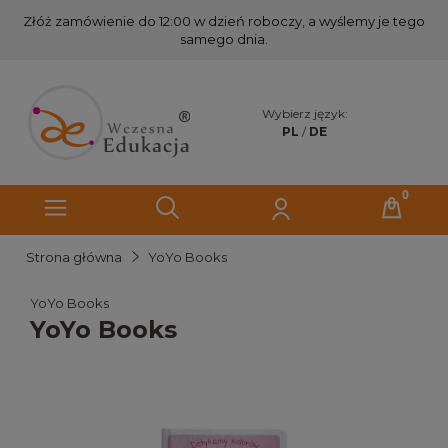
Złóż zamówienie do 12:00 w dzień roboczy, a wyślemy je tego
samego dnia.
Wybierz język:
PL
/
DE
Strona główna
YoYo Books
YoYo Books
YoYo Books