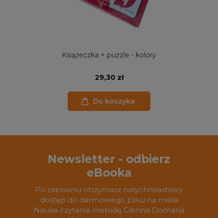
Książeczka + puzzle - kolory
29,30 zł
Do koszyka
Newsletter - odbierz
eBooka
Po zapisaniu otrzymasz natychmiastowy
dostęp do darmowego pliku na maila
Nauka czytania metodą Glenna Domana