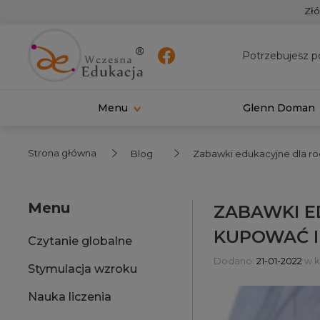
Złó
Potrzebujesz p
Menu
Glenn Doman
Strona główna
Blog
Zabawki edukacyjne dla ro
Menu
ZABAWKI E
KUPOWAĆ I
Czytanie globalne
Dodano:
21-01-2022
w k
Stymulacja wzroku
Nauka liczenia