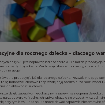
cyjne dla rocznego dziecka – dlaczego wa
ych na rynku jest naprawdę bardzo szeroki. Nie każda propozycja z
się nudzą i lądują w kącie. Warto więc stawiać na rzeczy, które jedno
 po nie sięgał.
 świetna propozycja już dla rocznego dziecka. Pozwala mu spędzać c
 te są kolorowe, ciekawe i naprawdę dają bardzo dużo możliwości. P
nież do aktywności ruchowej.
n, że dzięki zabawkom edukacyjnym zapewnisz swojemu dziecku praw
z narządy wzroku i ruchu. Ich wpływ okazuje się przydatny już od na
się przy tym bawi. Taka nauka może dawać naprawdę niesamowite efekty.