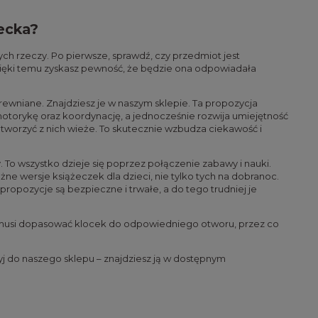
ecka?
ch rzeczy. Po pierwsze, sprawdź, czy przedmiot jest
zięki temu zyskasz pewność, że będzie ona odpowiadała
drewniane. Znajdziesz je w naszym sklepie. Ta propozycja
 motorykę oraz koordynację, a jednocześnie rozwija umiejętność
 tworzyć z nich wieże. To skutecznie wzbudza ciekawość i
. To wszystko dzieje się poprzez połączenie zabawy i nauki.
ne wersje książeczek dla dzieci, nie tylko tych na dobranoc.
ropozycje są bezpieczne i trwałe, a do tego trudniej je
ko musi dopasować klocek do odpowiedniego otworu, przez co
zyj do naszego sklepu – znajdziesz ją w dostępnym