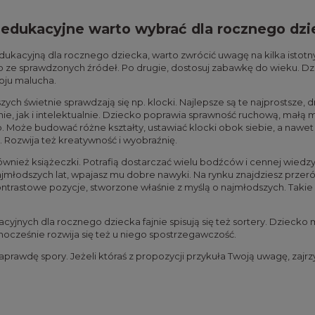
 edukacyjne warto wybrać dla rocznego dzi
kacyjną dla rocznego dziecka, warto zwrócić uwagę na kilka istotny
ko ze sprawdzonych źródeł. Po drugie, dostosuj zabawkę do wieku. D
ju malucha.
ch świetnie sprawdzają się np. klocki. Najlepsze są te najprostsze, 
nie, jak i intelektualnie. Dziecko poprawia sprawność ruchową, małą
. Może budować różne kształty, ustawiać klocki obok siebie, a nawet
. Rozwija też kreatywność i wyobraźnię.
ównież książeczki. Potrafią dostarczać wielu bodźców i cennej wiedzy
jmłodszych lat, wpajasz mu dobre nawyki. Na rynku znajdziesz przeróż
trastowe pozycje, stworzone właśnie z myślą o najmłodszych. Takie p
yjnych dla rocznego dziecka fajnie spisują się też sortery. Dziec
dnocześnie rozwija się też u niego spostrzegawczość.
naprawdę spory. Jeżeli któraś z propozycji przykuła Twoją uwagę, zajr