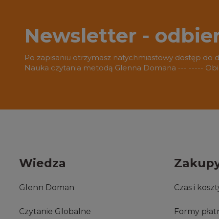
Newsletter - odbie
Po zapisaniu otrzymasz natychmiastowy dostęp do 
Nauka czytania metodą Glenna Domana --- ----- O
Wiedza
Zakup
Glenn Doman
Czas i kosz
Czytanie Globalne
Formy płat