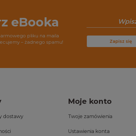
rz eBooka
darmowego pliku na maila
Zapisz się
biecujemy – żadnego spamu!
y
Moje konto
ty dostawy
Twoje zamówienia
ności
Ustawienia konta