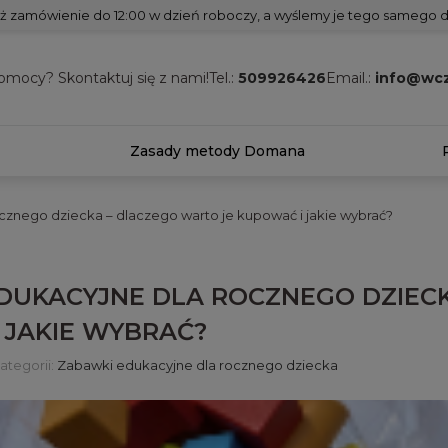
ż zamówienie do 12:00 w dzień roboczy, a wyślemy je tego samego d
omocy? Skontaktuj się z nami!
Tel.:
509926426
Email.:
info@wcz
Zasady metody Domana
cznego dziecka – dlaczego warto je kupować i jakie wybrać?
DUKACYJNE DLA ROCZNEGO DZIECK
 JAKIE WYBRAĆ?
ategorii:
Zabawki edukacyjne dla rocznego dziecka