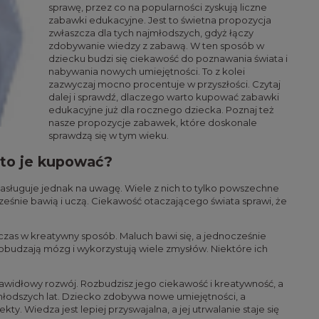
sprawę, przez co na popularności zyskują liczne
zabawki edukacyjne. Jest to świetna propozycja
zwłaszcza dla tych najmłodszych, gdyż łączy
zdobywanie wiedzy z zabawą. W ten sposób w
dziecku budzi się ciekawość do poznawania świata i
nabywania nowych umiejętności. To z kolei
zazwyczaj mocno procentuje w przyszłości. Czytaj
dalej i sprawdź, dlaczego warto kupować zabawki
edukacyjne już dla rocznego dziecka. Poznaj też
nasze propozycje zabawek, które doskonale
sprawdzą się w tym wieku.
rto je kupować?
asługuje jednak na uwagę. Wiele z nich to tylko powszechne
cześnie bawią i uczą. Ciekawość otaczającego świata sprawi, że
zas w kreatywny sposób. Maluch bawi się, a jednocześnie
obudzają mózg i wykorzystują wiele zmysłów. Niektóre ich
idłowy rozwój. Rozbudzisz jego ciekawość i kreatywność, a
jmłodszych lat. Dziecko zdobywa nowe umiejętności, a
 Wiedza jest lepiej przyswajalna, a jej utrwalanie staje się