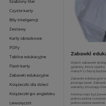
Szablony liter
Czyste karty
Bity inteligencji
Zestawy
Karty obrazkowe
PDFy
Zabawki eduka
Tablice edukacyjne
Wybór zabawek dostępn
Flash karty
gadżety, które szybko 
maluch z chęcią będzie
Zabawki edukacyjne
Zabawki edukacyjne to
poznaje świat. Zabawki
Książeczki dla dzieci
warianty zmuszają rów
Książeczki po angielsku
Możesz więc być pewie
jednocześnie rozwinies
jednocześnie świetnie 
Leworęczni