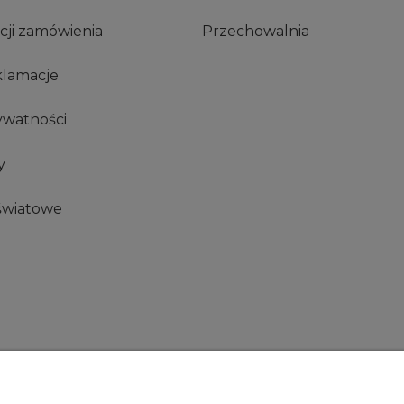
acji zamówienia
Przechowalnia
klamacje
ywatności
y
światowe