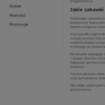
przyjemnością.
Outlet
Jakie zabawki
Nowości
Wybierając zabawkę edu
bezpieczny. Kupuj tyl
Promocje
danemu etapowi rozwo
W przypadku najmłodszy
rozwija zarówno fizycz
myślenia analitycznego
mobilizuje do działania
Na uznanie zasługują r
Czytając dziecku od na
Najlepsze są mocno kon
zniszczyć.
Pośród zabawek edukac
uczy się kształtów. Je
Jak widać, wybór jest 
asortymencie.