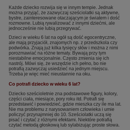
Każde dziecko rozwija się w innym tempie. Jednak
można przyjąć, że zazwyczaj sześciolatki są aktywne,
bystre, zainteresowane otaczającym je światem i dość
rozmowne. Lubią rywalizować z innymi dziećmi, ale
jednocześnie nie lubią przegrywać.
Dzieci w wieku 6 lat na ogół są dość egocentryczne,
ale mają przyjaciół, znajomych np. z przedszkola czy
podwórka. Znają już kilka tysięcy słów i można z nimi
porozmawiać na różne tematy. Bywają przy tym
niestabilne emocjonalnie. Często zmienia się ich
nastrój. Mówi się, że wszędzie ich pełno, bo nie
potrafią zazwyczaj usiedzieć na jednym miejscu.
Trzeba je więc mieć nieustannie na oku.
Co potrafi dziecko w wieku 6 lat?
Dziecko sześcioletnie zna podstawowe figury, kolory,
części ciała, miesiące, pory roku itd. Potrafi się
przedstawić i powiedzieć, gdzie mieszka czy ile ma lat.
Nie ma problemu z narysowaniem człowieka i umie
policzyć przynajmniej do 10. Sześciolatki uczą się
pisać i czytać z różnymi efektami. Niektóre potrafią
czytać metodą głoskową lub sylabizując proste słowa.