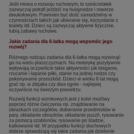
Jeśli mowa o rozwoju ruchowym, to sześciolatek
zazwyczaj potrafi jeździć na hulajnodze i rowerze
dwukołowym. Powinien być dość samodzielny w
czynnościach takich jak ubieranie się, korzystanie z
toalety itd. Dzieci są zazwyczaj aktywne fizycznie,
lubią zabawy ruchowe.
Jakie zadania dla 6-latka mogą wspomóc jego
rozwój?
Różnego rodzaju zadania dla 6-latka mogą rozwinąć
go na wielu płaszczyznach. Na motorykę pozytywnie
wpływają oczywiście takie aktywności jak bieganie,
rzucanie i łapanie piłki, stanie na jednej nodze czy
pokonywanie przeszkód. Dzieci w wieku 6 lat mogą
grać np. w zbijaka czy dwa ognie - najlepiej
oczywiście na świeżym powietrzu.
Rozwój funkcji wzrokowych jest z kolei możliwy
poprzez różne ćwiczenia np. znajdowanie na
obrazkach szczegółów, dobieranie przedmiotów w
pary, składanie obrazków, układanie puzzli, rysowanie
za pomocą szablonów, rysowanie po śladzie,
kalkowanie itd. W przypadku funkcji słuchowych
dobrze sprawdzają się takie zadania jak dzielenie