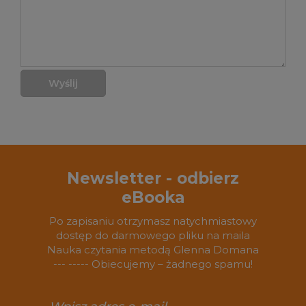
Wyślij
Newsletter - odbierz
eBooka
Po zapisaniu otrzymasz natychmiastowy
dostęp do darmowego pliku na maila
Nauka czytania metodą Glenna Domana
--- ----- Obiecujemy – żadnego spamu!