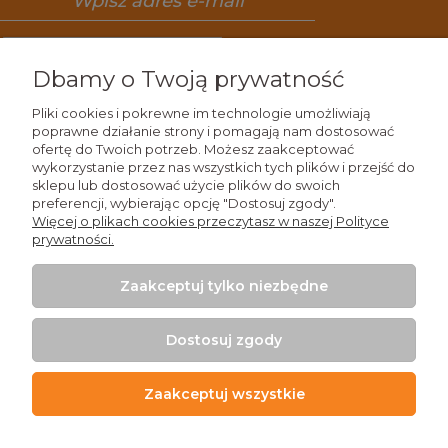
Zapisz się
Dbamy o Twoją prywatność
Pliki cookies i pokrewne im technologie umożliwiają
poprawne działanie strony i pomagają nam dostosować
ofertę do Twoich potrzeb. Możesz zaakceptować
Wiedza
wykorzystanie przez nas wszystkich tych plików i przejść do
sklepu lub dostosować użycie plików do swoich
preferencji, wybierając opcję "Dostosuj zgody".
Zakupy
Więcej o plikach cookies przeczytasz w naszej Polityce
prywatności.
Moje konto
Zaakceptuj tylko niezbędne
Kontakt
Dostosuj zgody
Zaakceptuj wszystkie
+48 509 926 426