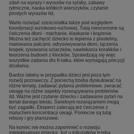
zdań na wyrazy i wyrazów na sylaby, zabawy
rytmiczne, nauka krótkich wierszyków, czytanie
prostych wyrazów itd.
Warto rozwijać sześciolatka także pod względem
koordynacji wzrokowo-ruchowej. Tutaj nieocenione są
ćwiczenia dłoni - machanie, klaskanie i krążenie.
Można też zachęcić dziecko to lepienia z plasteliny,
malowania palcami, odrysowywania dłoni, łączenia
kropek, rysowania szlaczków, nawlekania koralików i
tworzenia budowli z klocków. Sprawdzają się więc
wszystkie zadania dla 6-latka, które wymagają precyzji
działania.
Bardzo istotny w przypadku dzieci jest poza tym
rozwój poznawczy. Z pociechą trzeba dyskutować na
różne tematy, zadawać pytania problemowe, zwracać
uwagę na różne aspekty rozwiązywania problemów
itd. Ważne jest czytanie dziecku i zadawanie pytań na
temat danego tekstu. Świetnym rozwiązaniem mogą
być zagadki. Eksperci zalecają też ćwiczenie z
maluchem koncentracji uwagi. Pomocne są tutaj
rebusy i gry planszowe.
Na koniec nie można zapomnieć o rozwoju
intelektualnym dziecka. Już u kilkulatków trzeba