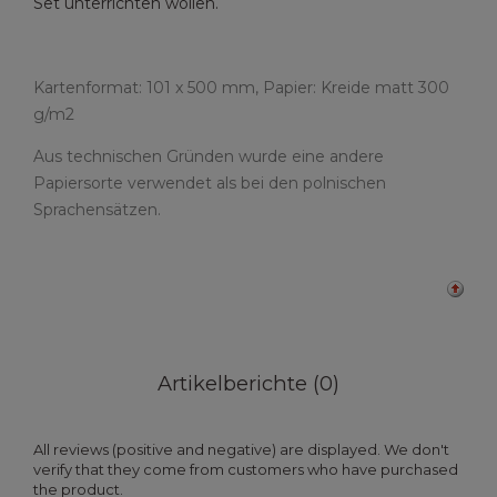
Set unterrichten wollen.
Kartenformat: 101 x 500 mm, Papier: Kreide matt 300
g/m2
Aus technischen Gründen wurde eine andere
Papiersorte verwendet als bei den polnischen
Sprachensätzen.
Artikelberichte (0)
All reviews (positive and negative) are displayed. We don't
verify that they come from customers who have purchased
the product.