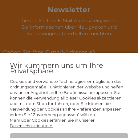
Newsletter
Geben Sie Ihre E-Mail-Adresse ein, wenn
Sie Informationen über Neuigkeiten und
Sonderangebote erhalten möchten.
Wir kümmern uns um Ihre
Privatsphäre
Abonnieren
Cookies und verwandte Technologien ermöglichen das
ordnungsgemäße Funktionieren der Website und helfen
uns, unser Angebot an Ihre Bedürfnisse anzupassen. Sie
können die Verwendung all dieser Cookies akzeptieren
Wissen
und mit dem Shop fortfahren, oder Sie können die
Verwendung der Cookies an Ihre Präferenzen anpassen,
indem Sie "Zustimmung anpassen" wählen.
Einkaufen
Mehr über Cookies erfahren Sie in unserer
Datenschutzrichtlinie.
Mein Konto