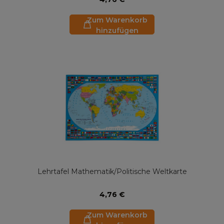
Zum Warenkorb
hinzufügen
Lehrtafel Mathematik/Politische Weltkarte
4,76 €
Zum Warenkorb