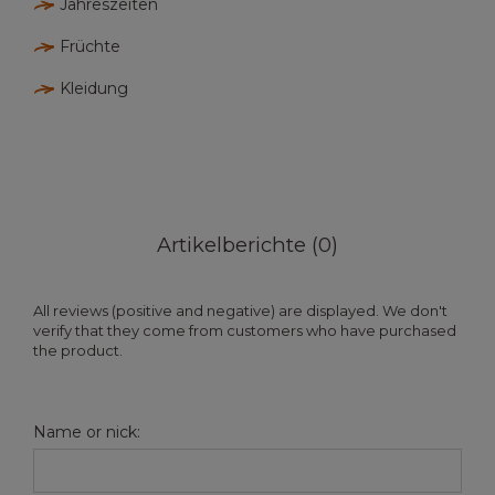
Jahreszeiten
Früchte
Kleidung
Artikelberichte (0)
All reviews (positive and negative) are displayed. We don't
verify that they come from customers who have purchased
the product.
Name or nick: